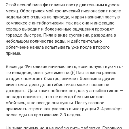
Этой весной пила фитолизин пасту длительным курсом
месяц. Обострился мой xронический пиелонефрит после
недельного отдыха на природе, и врач назначил пасту в
комплексе с антибиотиками, так как она и инфекцию
хорошо выводит и болезненные ощущения проходят
гораздо быстрее. Пила в виде суспензии, разводила в
небольшом количестве воды, и действительно
облегчение начала испытывать уже после второго
приема.
Я всегда Фитолизин начинаю пить, если почувствую что-
то неладное, опыт уже имеется((( Паста же на ранних
стадиях помогает быстро, снимает болевые и другие
симптомы, дело до антибиотиков может вовсе не
доходить. Да и таких побочек нет, как у антибиотиков —
но надо понимать, что не всегда без них можно
обойтись, и не всегда они нужны. Пасту главное
принимать строго как указано в инструкции 3-4 раза/сут
после еды на протяжении 2-3 недель.
Не знаю почему, но я не люблю пить таблетки. Головную