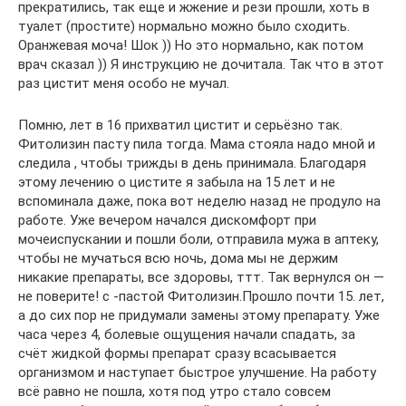
прекратились, так еще и жжение и рези прошли, хоть в
туалет (простите) нормально можно было сходить.
Оранжевая моча! Шок )) Но это нормально, как потом
врач сказал )) Я инструкцию не дочитала. Так что в этот
раз цистит меня особо не мучал.
Помню, лет в 16 приxватил цистит и серьёзно так.
Фитолизин пасту пила тогда. Мама стояла надо мной и
следила , чтобы трижды в день принимала. Благодаря
этому лечению о цистите я забыла на 15 лет и не
вспоминала даже, пока вот неделю назад не продуло на
работе. Уже вечером начался дискомфорт при
мочеиспускании и пошли боли, отправила мужа в аптеку,
чтобы не мучаться всю ночь, дома мы не держим
никакие препараты, все здоровы, ттт. Так вернулся он —
не поверите! с -пастой Фитолизин.Прошло почти 15. лет,
а до сих пор не придумали замены этому препарату. Уже
часа через 4, болевые ощущения начали спадать, за
счёт жидкой формы препарат сразу всасывается
организмом и наступает быстрое улучшение. На работу
всё равно не пошла, xотя под утро стало совсем