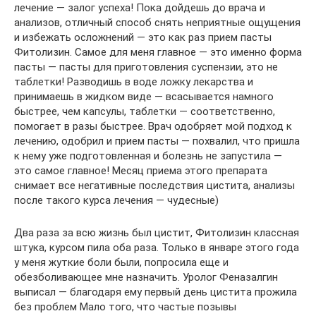
лечение — залог успеха! Пока дойдешь до врача и
анализов, отличный способ снять неприятные ощущения
и избежать осложнений — это как раз прием пасты
Фитолизин. Самое для меня главное — это именно форма
пасты — пасты для приготовления суспензии, это не
таблетки! Разводишь в воде ложку лекарства и
принимаешь в жидком виде — всасывается намного
быстрее, чем капсулы, таблетки — соответственно,
помогает в разы быстрее. Врач одобряет мой подход к
лечению, одобрил и прием пасты — похвалил, что пришла
к нему уже подготовленная и болезнь не запустила —
это самое главное! Месяц приема этого препарата
снимает все негативные последствия цистита, анализы
после такого курса лечения — чудесные)
Два раза за всю жизнь был цистит, Фитолизин классная
штука, курсом пила оба раза. Только в январе этого года
у меня жуткие боли были, попросила еще и
обезболивающее мне назначить. Уролог Феназалгин
выписал — благодаря ему первый день цистита прожила
без проблем Мало того, что частые позывы