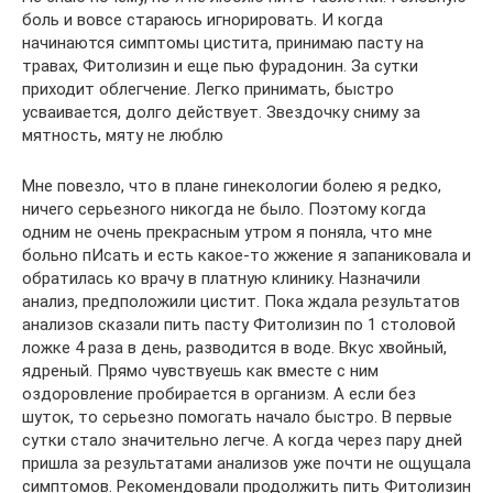
боль и вовсе стараюсь игнорировать. И когда
начинаются симптомы цистита, принимаю пасту на
травах, Фитолизин и еще пью фурадонин. За сутки
приходит облегчение. Легко принимать, быстро
усваивается, долго действует. Звездочку сниму за
мятность, мяту не люблю
Мне повезло, что в плане гинекологии болею я редко,
ничего серьезного никогда не было. Поэтому когда
одним не очень прекрасным утром я поняла, что мне
больно пИсать и есть какое-то жжение я запаниковала и
обратилась ко врачу в платную клинику. Назначили
анализ, предположили цистит. Пока ждала результатов
анализов сказали пить пасту Фитолизин по 1 столовой
ложке 4 раза в день, разводится в воде. Вкус хвойный,
ядреный. Прямо чувствуешь как вместе с ним
оздоровление пробирается в организм. А если без
шуток, то серьезно помогать начало быстро. В первые
сутки стало значительно легче. А когда через пару дней
пришла за результатами анализов уже почти не ощущала
симптомов. Рекомендовали продолжить пить Фитолизин