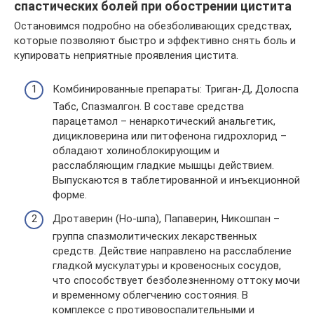
спастических болей при обострении цистита
Остановимся подробно на обезболивающих средствах,
которые позволяют быстро и эффективно снять боль и
купировать неприятные проявления цистита.
Комбинированные препараты: Триган-Д, Долоспа
Табс, Спазмалгон. В составе средства
парацетамол – ненаркотический анальгетик,
дицикловерина или питофенона гидрохлорид –
обладают холиноблокирующим и
расслабляющим гладкие мышцы действием.
Выпускаются в таблетированной и инъекционной
форме.
Дротаверин (Но-шпа), Папаверин, Никошпан –
группа спазмолитических лекарственных
средств. Действие направлено на расслабление
гладкой мускулатуры и кровеносных сосудов,
что способствует безболезненному оттоку мочи
и временному облегчению состояния. В
комплексе с противовоспалительными и