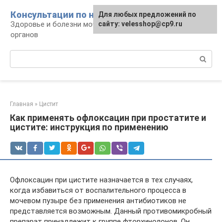
Перейти
Консультации по нефрологии
Для любых предложений по
к
Здоровье и болезни мочевыделительных
сайту: velesshop@cp9.ru
контенту
органов
Поиск:
Главная
»
Цистит
Как применять офлоксацин при простатите и
цистите: инструкция по применению
Офлоксацин при цистите назначается в тех случаях,
когда избавиться от воспалительного процесса в
мочевом пузыре без применения антибиотиков не
представляется возможным. Данный противомикробный
препарат принадлежит к группе фторхинолонов. Он