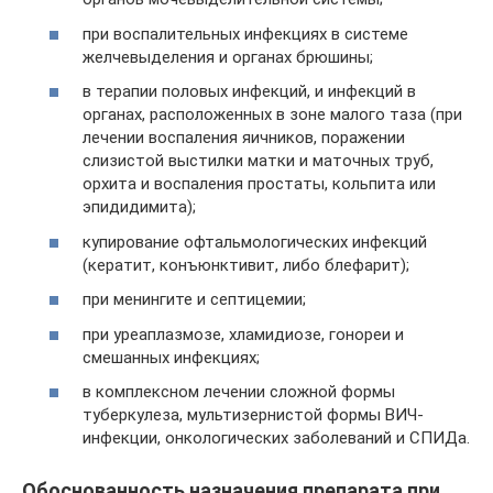
при воспалительных инфекциях в системе
желчевыделения и органах брюшины;
в терапии половых инфекций, и инфекций в
органах, расположенных в зоне малого таза (при
лечении воспаления яичников, поражении
слизистой выстилки матки и маточных труб,
орхита и воспаления простаты, кольпита или
эпидидимита);
купирование офтальмологических инфекций
(кератит, конъюнктивит, либо блефарит);
при менингите и септицемии;
при уреаплазмозе, хламидиозе, гонореи и
смешанных инфекциях;
в комплексном лечении сложной формы
туберкулеза, мультизернистой формы ВИЧ-
инфекции, онкологических заболеваний и СПИДа.
Обоснованность назначения препарата при