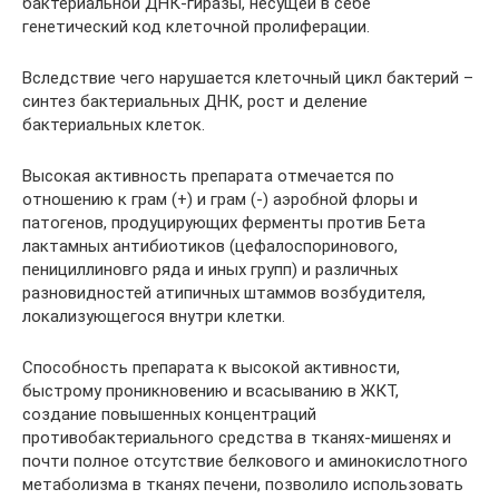
бактериальной ДНК-гиразы, несущей в себе
генетический код клеточной пролиферации.
Вследствие чего нарушается клеточный цикл бактерий –
синтез бактериальных ДНК, рост и деление
бактериальных клеток.
Высокая активность препарата отмечается по
отношению к грам (+) и грам (-) аэробной флоры и
патогенов, продуцирующих ферменты против Бета
лактамных антибиотиков (цефалоспоринового,
пенициллиновго ряда и иных групп) и различных
разновидностей атипичных штаммов возбудителя,
локализующегося внутри клетки.
Способность препарата к высокой активности,
быстрому проникновению и всасыванию в ЖКТ,
создание повышенных концентраций
противобактериального средства в тканях-мишенях и
почти полное отсутствие белкового и аминокислотного
метаболизма в тканях печени, позволило использовать