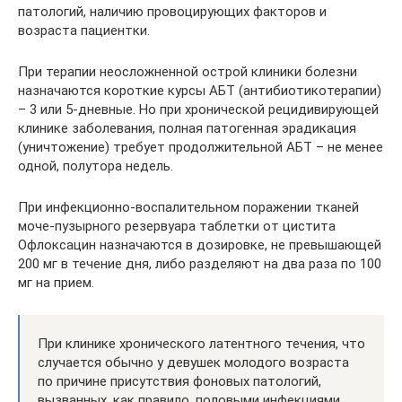
патологий, наличию провоцирующих факторов и
возраста пациентки.
При терапии неосложненной острой клиники болезни
назначаются короткие курсы АБТ (антибиотикотерапии)
– 3 или 5-дневные. Но при хронической рецидивирующей
клинике заболевания, полная патогенная эрадикация
(уничтожение) требует продолжительной АБТ – не менее
одной, полутора недель.
При инфекционно-воспалительном поражении тканей
моче-пузырного резервуара таблетки от цистита
Офлоксацин назначаются в дозировке, не превышающей
200 мг в течение дня, либо разделяют на два раза по 100
мг на прием.
При клинике хронического латентного течения, что
случается обычно у девушек молодого возраста
по причине присутствия фоновых патологий,
вызванных, как правило, половыми инфекциями,