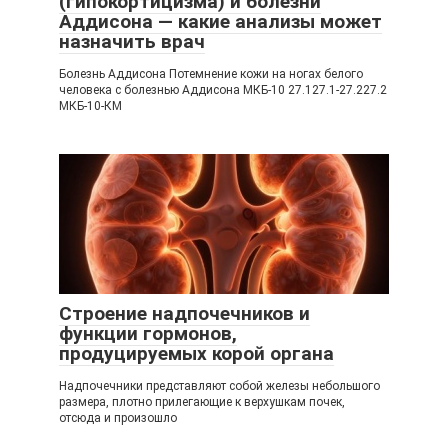
(ги́покортици́зма) и болезни
Аддисона — какие анализы может
назначить врач
Болезнь Аддисона Потемнение кожи на ногах белого
человека с болезнью Аддисона МКБ-10 27.127.1-27.227.2
МКБ-10-КМ
Строение надпочечников и
функции гормонов,
продуцируемых корой органа
Надпочечники представляют собой железы небольшого
размера, плотно прилегающие к верхушкам почек,
отсюда и произошло