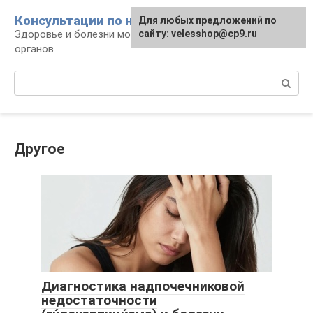
Перейти
Консультации по нефрологии
Для любых предложений по
к
Здоровье и болезни мочевыделительных
сайту: velesshop@cp9.ru
контенту
органов
Поиск:
Другое
Диагностика надпочечниковой
недостаточности