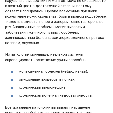
нарушению выработки пигментов. Моча не окрашивается
в желтый цвет в достаточной степени, поэтому
остается прозрачной. Прочие возможные признаки –
пожелтение кожи, склер глаз, боли в правом подреберье,
тяжесть в животе, понос и запоры, тошнота, горечь во
рту. Аналогичные проблемы могут вызвать и
заболевания желчного пузыря, особенно,
желчнокаменная болезнь, закупорка желчного протока
полипом, опухолью.
Из патологий мочевыделительной системы
спровоцировать осветление урины способны:
мочекаменная болезнь (нефролитиаз).
опухолевые процессы в почках.
хронический пиелонефрит.
хроническая почечная недостаточность.
Все указанные патологии вызывают нарушение
выделительной функции почек, в результате чего