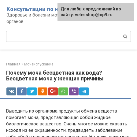
Перейти
Консультации по нефрологии
Для любых предложений по
к
Здоровье и болезни мочевыделительных
сайту: velesshop@cp9.ru
контенту
органов
Поиск:
Главная
»
Мочеиспускание
Почему моча бесцветная как вода?
Бесцветная моча у женщин причины
Выводить из организма продукты обмена веществ
помогает моча, представляющая собой жидкое
биологическое вещество. Очень многое можно сказать
исходя из ее окрашенности, предвидеть заболевание
либо сбой в человеческом организме. Но даже если моча