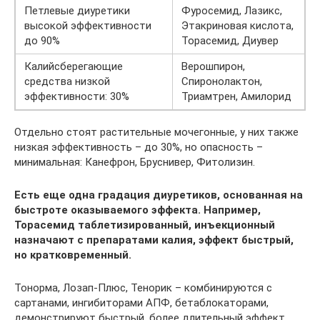
Петлевые диуретики
Фуросемид, Лазикс,
высокой эффективности
Этакриновая кислота,
до 90%
Торасемид, Диувер
Калийсберегающие
Верошпирон,
средства низкой
Спиронолактон,
эффективности: 30%
Триамтрен, Амилорид
Отдельно стоят растительные мочегонные, у них также
низкая эффективность – до 30%, но опасность –
минимальная: Канефрон, Бруснивер, Фитолизин.
Есть еще одна градация диуретиков, основанная на
быстроте оказываемого эффекта. Например,
Торасемид таблетизированный, инъекционный
назначают с препаратами калия, эффект быстрый,
но кратковременный.
Тонорма, Лозап-Плюс, Тенорик – комбинируются с
сартанами, ингибиторами АПФ, бетаблокаторами,
демонстрируют быстрый, более длительный эффект,