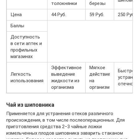
толокнянки
березы
Цена
44 Руб.
59 Руб.
250 Руб.
Баллы
Доступность
в сети аптек и
профильных
магазинах
Эффективное
Мягкое
Быстрое
Легкость
выведение
действие
устранен
использования
жидкости из
на
отечност
организма
организм
Чай из шиповника
Применяется для устранения отеков различного
происхождения, в том числе послеоперационных. Для
приготовления средства 2–3 чайные ложки
измельченных плодов шиповника заварить стаканом