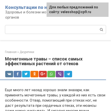
Перейти
Консультации по нефрологии
Для любых предложений по
к
Здоровье и болезни мочевыделительных
сайту: velesshop@cp9.ru
контенту
органов
Поиск:
Главная
»
Диуретики
Мочегонные травы – список самых
эффективных растений от отеков
Еще много лет назад хорошо знали знахари, как
применять мочегонные травы, у каждой из них есть свои
особенности. Отвар, помогающий при отеках ног, не
даст результата при сердечных отеках, эти нюансы
тоже нужно учитывать. И сегодня многие врачи