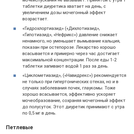
мочеиспускания не вызывает. Принятой с утра 1
таблетки диуретика хватает на день, с
увеличением дозы мочегонный эффект
возрастает.
«Гидрохлортиазид» («Дихлотиазид»,
«Гипотиазид», «Нефрикс») давление снижает
ненамного, но уменьшает вымывание кальция,
показан при остепорозе. Лекарство хорошо
всасывается и примерно через час достигает
максимальной концентрации. После еды 1-2
таблетки запивают водой 1 раз за день.
«Циклометиазид», («Навидрекс») рекомендуется
не только при гипертонических отеках, но и в
случаях заболевания почек, глаукомы. Тоже
хорошо всасывается, эффективно ускоряет
мочеобразование, сохраняя мочегонный эффект
до полусуток. Этот диуретик принимают с утра
по 0,5 мг в день.
Петлевые