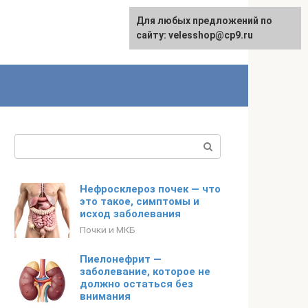
Для любых предложений по
сайту: velesshop@cp9.ru
Поиск:
Нефросклероз почек — что
это такое, симптомы и
исход заболевания
Почки и МКБ
Пиелонефрит —
заболевание, которое не
должно остаться без
внимания