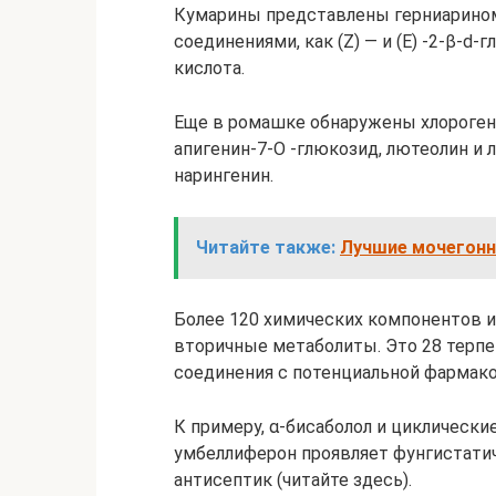
Кумарины представлены герниарино
соединениями, как (Z) — и (E) -2-β-
кислота.
Еще в ромашке обнаружены хлорогено
апигенин-7-О -глюкозид, лютеолин и 
нарингенин.
Читайте также:
Лучшие мочегонн
Более 120 химических компонентов 
вторичные метаболиты. Это 28 терпе
соединения с потенциальной фармак
К примеру, α-бисаболол и циклическ
умбеллиферон проявляет фунгистати
антисептик (читайте здесь).