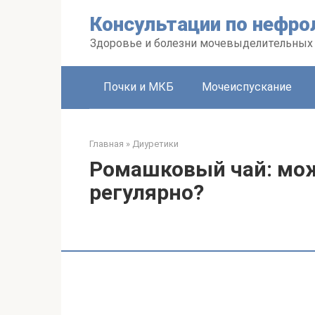
Перейти
Консультации по нефро
к
контенту
Здоровье и болезни мочевыделительных
Почки и МКБ
Мочеиспускание
Главная
»
Диуретики
Ромашковый чай: мож
регулярно?