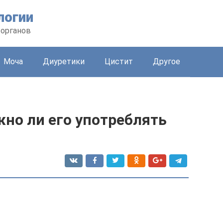
логии
 органов
Моча
Диуретики
Цистит
Другое
но ли его употреблять