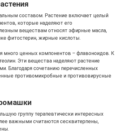
растения
кальным составом. Растение включает целый
ентов, которые наделяют его
лезным веществам относят эфирные масла,
шке фитостерин, жирные кислоты.
я много ценных компонентов – флавоноидов. К
ютеолин. Эти вещества наделяют растение
ми. Благодаря сочетанию перечисленных
енные противомикробные и противовирусные
 ромашки
льшую группу терапевтически интересных
олее важными считаются сесквитерпены,
ены.