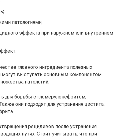
;
ь;
кими патологиями;
цидного эффекта при наружном или внутреннем
эффект.
честве главного ингредиента полезных
и могут выступать основным компонентом
множества патологий.
ь для борьбы с гломерулонефритом,
Также они подходят для устранения цистита,
фрита.
отвращения рецидивов после устранения
одящих путях. Стоит учитывать, что при