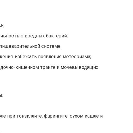
и;
тивностью вредных бактерий;
пищеварительной системе;
жения, избежать появления метеоризма;
удочно-кишечном тракте и мочевыводящих
ы;
ле при тонзиллите, фарингите, сухом кашле и