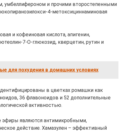
м, умбеллифероном и прочими второстепенными
d-глюкопиранозилокси-4-метоксициннаминовая
вая и кофеиновая кислота, апигенин,
лютеолин-7-O-глюкозид, кверцетин, рутин и
ые для похудения в домашних условиях
идентифицированы в цветках ромашки как
ноидов, 36 флавоноидов и 52 дополнительные
ологической активностью.
ие эфиры являются антимикробными,
ческое действие. Хамазулен – эффективный