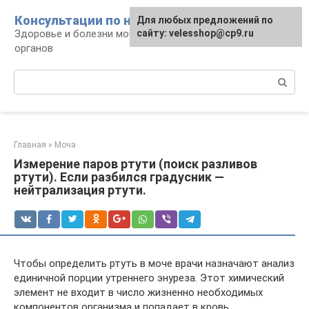
Перейти
Консультации по нефрологии
Для любых предложений по
к
Здоровье и болезни мочевыделительных
сайту: velesshop@cp9.ru
контенту
органов
Поиск:
Главная
»
Моча
Измерение паров ртути (поиск разливов
ртути). Если разбился градусник —
нейтрализация ртути.
Чтобы определить ртуть в моче врачи назначают анализ
единичной порции утреннего энуреза. Этот химический
элемент не входит в число жизненно необходимых
компонентов организма и попадает в кровь