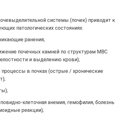
очевыделительной системы (почек) приводит к
ующих патологических состояниях:
никающие ранения;
ижение почечных камней по структурам МВС
целостности и выделению крови);
процессы в почках (острые / хронические
т);
ты);
повидно-клеточная анемия, гемофилия, болезнь
моидные реакции);