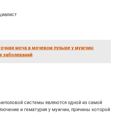
циалист
очная моча в мочевом пузыре у мужчин:
х заболеваний
чеполовой системы являются одной из самой
ключение и гематурия у мужчин, причины которой