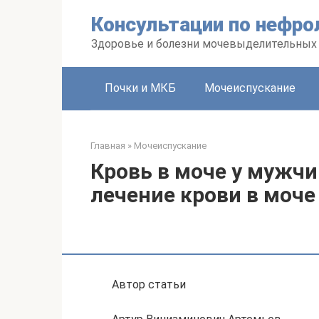
Перейти
Консультации по нефро
к
контенту
Здоровье и болезни мочевыделительных
Почки и МКБ
Мочеиспускание
Главная
»
Мочеиспускание
Кровь в моче у мужч
лечение крови в моче
Автор статьи