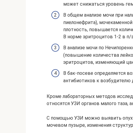
может снижаться уровень гем
В общем анализе мочи при нал
пиелонефрита), мочекаменной 
плотность, повышается количе
В норме эритроцитов 1-2 в п/з,
В анализе мочи по Нечипорен
(повышение количества лейко
эритроцитов, изменяющий цв
В бак-посеве определяется во
антибиотиков к возбудителю 
Кроме лабораторных методов исслед
относятся УЗИ органов малого таза, 
С помощью УЗИ можно выявить опухо
мочевом пузыре, изменения структу