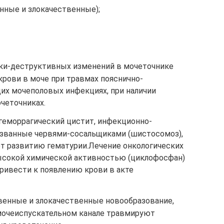
нные и злокачественные);
ки-деструктивных изменений в мочеточнике
крови в моче при травмах пояснично-
щих мочеполовых инфекциях, при наличии
четочниках.
 геморрагический цистит, инфекционно-
ызванные червями-сосальщиками (шистосомоз),
т развитию гематурии.Лечение онкологических
ысокой химической активностью (циклофосфан)
ривести к появлению крови в акте
венные и злокачественные новообразование,
мочеиспускательном канале травмируют