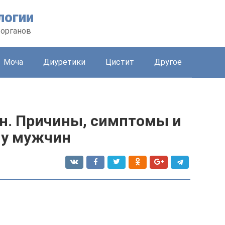
логии
 органов
Моча
Диуретики
Цистит
Другое
ин. Причины, симптомы и
 у мужчин