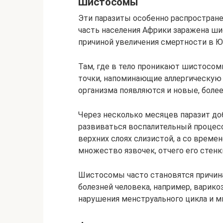
Шистосомы
Эти паразиты особенно распростране
часть населения Африки заражена ши
причиной увеличения смертности в Ю
Там, где в тело проникают шистосом
точки, напоминающие аллергическую 
организма появляются и новые, боле
Через несколько месяцев паразит доб
развиваться воспалительный процесс,
верхних слоях слизистой, а со врем
множество язвочек, отчего его стен
Шистосомы часто становятся причин
болезней человека, например, варико
нарушения менструального цикла и мн