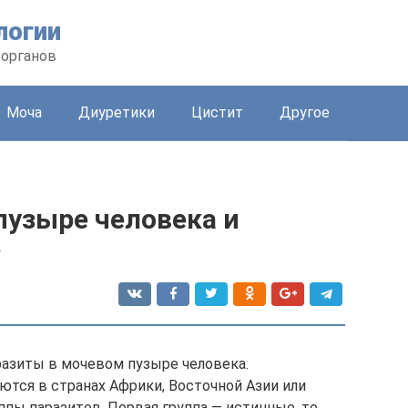
логии
 органов
Моча
Диуретики
Цистит
Другое
пузыре человека и
е
разиты в мочевом пузыре человека.
ются в странах Африки, Восточной Азии или
пы паразитов. Первая группа — истинные, то