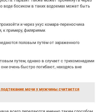
кость. Паразит также может проникнуть через
по воде босиком в таких водоемах может быть
роизойти и через укус комара-переносчика
, к примеру, филяриями.
ередаются половым путём от зараженного
товым путем, однако в случает с трихомонадами
к они очень быстро погибают, находясь вне
 подтекание мочи у мужчины считается
 чаще всего передаются именно таким способом.