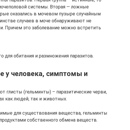
 мочеполовой системы. Вторая — ложные
торые оказались в мочевом пузыре случайным
шинстве случаев в моче обнаруживают не
ани. Причем это заболевание можно встретить
о для обитания и размножения паразитов.
е у человека, симптомы и
 глисты (гельминты) – паразитические черви,
х как людей, так и животных.
одимые для существования вещества, гельминты
 продуктами собственного обмена веществ.