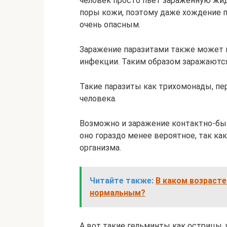
человек просто пьет зараженную жид
поры кожи, поэтому даже хождение 
очень опасным.
Заражение паразитами также может п
инфекции. Таким образом заражаются
Такие паразиты как трихомонады, п
человека.
Возможно и заражение контактно-бы
оно гораздо менее вероятное, так ка
организма.
Читайте также:
В каком возрасте
нормальным?
А вот такие гельминты как острицы,