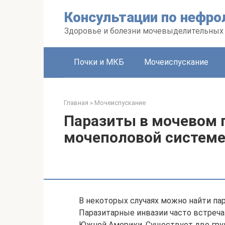
Перейти
Консультации по нефро
к
контенту
Здоровье и болезни мочевыделительных
Почки и МКБ
Мочеиспускание
Главная
»
Мочеиспускание
Паразиты в мочевом 
мочеполовой систем
В некоторых случаях можно найти па
Паразитарные инвазии часто встреча
Южной Америки. Существует две груп