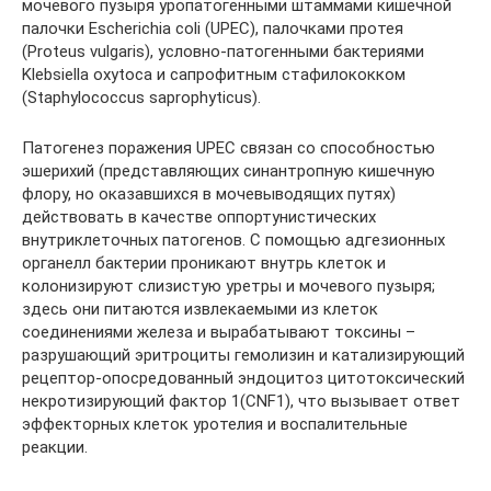
мочевого пузыря уропатогенными штаммами кишечной
палочки Escherichia coli (UPEC), палочками протея
(Proteus vulgaris), условно-патогенными бактериями
Klebsiella oxytoca и сапрофитным стафилококком
(Staphylococcus saprophyticus).
Патогенез поражения UPEC связан со способностью
эшерихий (представляющих синантропную кишечную
флору, но оказавшихся в мочевыводящих путях)
действовать в качестве оппортунистических
внутриклеточных патогенов. С помощью адгезионных
органелл бактерии проникают внутрь клеток и
колонизируют слизистую уретры и мочевого пузыря;
здесь они питаются извлекаемыми из клеток
соединениями железа и вырабатывают токсины –
разрушающий эритроциты гемолизин и катализирующий
рецептор-опосредованный эндоцитоз цитотоксический
некротизирующий фактор 1(CNF1), что вызывает ответ
эффекторных клеток уротелия и воспалительные
реакции.