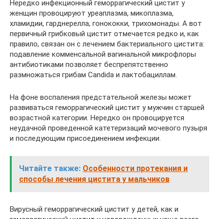
Нередко инфекционный геморрагический цистит у
женщин провоцируют уреаплазма, микоплазма,
хламидии, гарднерелла, гонококки, трихомонады. А вот
первичный грибковый цистит отмечается редко и, как
правило, связан он с лечением бактериального цистита:
подавление комменсальной вагинальной микрофлоры
антибиотиками позволяет беспрепятственно
размножаться грибам Candida и лактобациллам.
На фоне воспаления предстательной железы может
развиваться геморрагический цистит у мужчин старшей
возрастной категории. Нередко он провоцируется
неудачной проведенной катетеризаций мочевого пузыря
и последующим присоединением инфекции.
Читайте также:
Особенности протекания и
способы лечения цистита у мальчиков
Вирусный геморрагический цистит у детей, как и