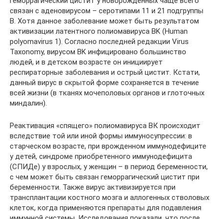
геморрагический цистит у новорожденных чаще всего
связан с аденовирусом – серотипами 11 и 21 подгруппы
B. Хотя данное заболевание может быть результатом
активизации латентного полиомавируса BK (Human
polyomavirus 1). Согласно последней редакции Virus
Taxonomy, вирусом BK инфицировано большинство
людей, и в детском возрасте он инициирует
респираторные заболевания и острый цистит. Кстати,
данный вирус в скрытой форме сохраняется в течение
всей жизни (в тканях мочеполовых органов и глоточных
миндалин).
Реактивация «спящего» полиомавируса ВК происходит
вследствие той или иной формы иммуносупрессии: в
старческом возрасте, при врожденном иммунодефиците
у детей, синдроме приобретенного иммунодефицита
(СПИДе) у взрослых, у женщин – в период беременности,
с чем может быть связан геморрагический цистит при
беременности. Также вирус активизируется при
трансплантации костного мозга и аллогенных стволовых
клеток, когда применяются препараты для подавления
иммунной системы. Исследования показали, что после