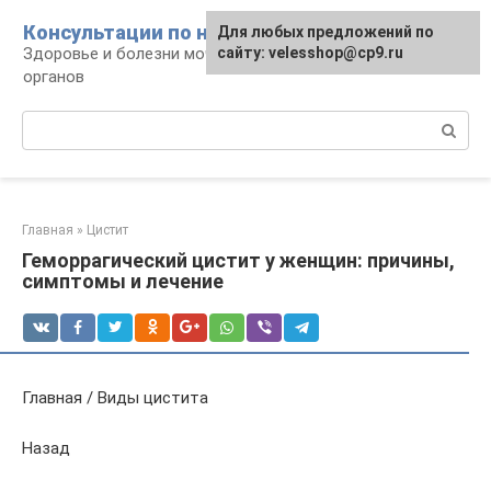
Перейти
Консультации по нефрологии
Для любых предложений по
к
Здоровье и болезни мочевыделительных
сайту: velesshop@cp9.ru
контенту
органов
Поиск:
Главная
»
Цистит
Геморрагический цистит у женщин: причины,
симптомы и лечение
Главная / Виды цистита
Назад