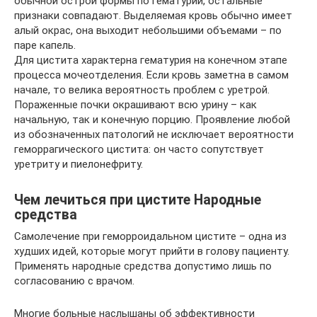
обычной острой формы по гематурии, остальные
признаки совпадают. Выделяемая кровь обычно имеет
алый окрас, она выходит небольшими объемами – по
паре капель.
Для цистита характерна гематурия на конечном этапе
процесса мочеотделения. Если кровь заметна в самом
начале, то велика вероятность проблем с уретрой.
Пораженные почки окрашивают всю урину – как
начальную, так и конечную порцию. Проявление любой
из обозначенных патологий не исключает вероятности
геморрагического цистита: он часто сопутствует
уретриту и пиелонефриту.
Чем лечиться при цистите Народные
средства
Самолечение при геморроидальном цистите – одна из
худших идей, которые могут прийти в голову пациенту.
Применять народные средства допустимо лишь по
согласованию с врачом.
Многие больные наслышаны об эффективности