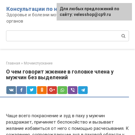
Перейти
Консультации по нефрологии
Для любых предложений по
к
Здоровье и болезни мочевыделительных
сайту: velesshop@cp9.ru
контенту
органов
Поиск:
Главная
»
Мочеиспускание
О чем говорит жжение в головке члена у
мужчин без выделений
Чаще всего покраснение и зуд в паху у мужчин
раздражает, причиняет беспокойство и вызывает
желание избавиться от него с помощью расчесывания. К
сожалению, сопровождающее зуд в паховой области у