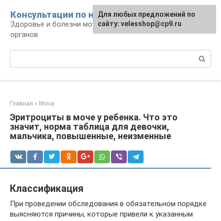
Перейти
Консультации по нефрологии
Для любых предложений по
к
Здоровье и болезни мочевыделительных
сайту: velesshop@cp9.ru
контенту
органов
Поиск:
Главная
»
Моча
Эритроциты в моче у ребенка. Что это
значит, норма таблица для девочки,
мальчика, повышенные, неизменные
Классификация
При проведении обследования в обязательном порядке
выясняются причины, которые привели к указанным