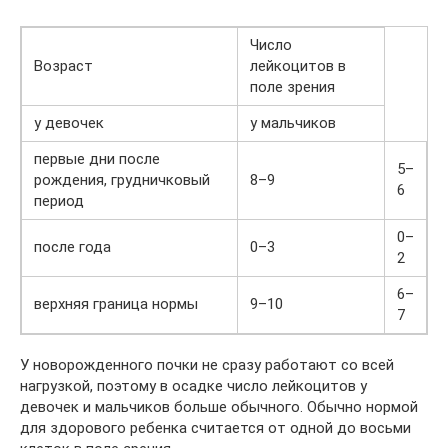
Число
Возраст
лейкоцитов в
поле зрения
у девочек
у мальчиков
первые дни после
5–
рождения, грудничковый
8–9
6
период
0–
после года
0–3
2
6–
верхняя граница нормы
9–10
7
У новорожденного почки не сразу работают со всей
нагрузкой, поэтому в осадке число лейкоцитов у
девочек и мальчиков больше обычного. Обычно нормой
для здорового ребенка считается от одной до восьми