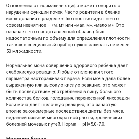
Отклонения от нормальных цифр может говорить о
нарушении функции почек. Часто родители в бланке
исследования в разделе «Плотность» видят нечто
совсем невнятное – «м. м» или «мал. м», «мало м». Это
означает, что представленный образец был
недостаточным по объему для определения плотности,
так как в специальный прибор нужно заливать не менее
50 мл жидкости.
Нормальная моча совершенно здорового ребенка дает
слабокислую реакцию. Любые отклонения этого
параметра настораживают врача. Если моча дала более
выраженную или высокую кислую реакцию, это может
быть последствием употребления в пищу большого
количества белков, голодания, перенесенной лихорадки.
Если моча дает щелочную реакцию, это зачастую
вполне закономерные последствиея диеты без мяса,
недавней сильной многократной рвоты, хронических
болезней мочевых путей. Норма — pH=5,0-7,0.
Наличие белка