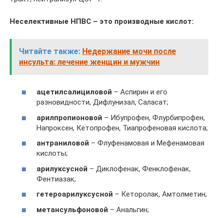
Неселективные НПВС – это производные кислот:
Читайте также:
Недержание мочи после
инсульта: лечение женщин и мужчин
ацетилсалициловой
– Аспирин и его
разновидности, Дифлунизал, Саласат;
арилпропионовой
– Ибупрофен, Флурбипрофен,
Напроксен, Кетопрофен, Тиапрофеновая кислота;
антраниловой
– Флуфенамовая и Мефенамовая
кислоты;
арилуксусной
– Диклофенак, Фенклофенак,
Фентиазак;
гетероарилуксусной
– Кеторолак, Амтолметин;
метансульфоновой
– Анальгин;