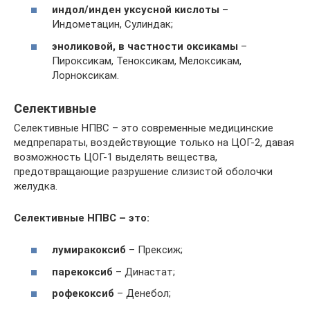
индол/инден уксусной кислоты
–
Индометацин, Сулиндак;
эноликовой, в частности оксикамы
–
Пироксикам, Теноксикам, Мелоксикам,
Лорноксикам.
Селективные
Селективные НПВС – это современные медицинские
медпрепараты, воздействующие только на ЦОГ-2, давая
возможность ЦОГ-1 выделять вещества,
предотвращающие разрушение слизистой оболочки
желудка.
Селективные НПВС – это:
лумиракоксиб
– Прексиж;
парекоксиб
– Династат;
рофекоксиб
– Денебол;