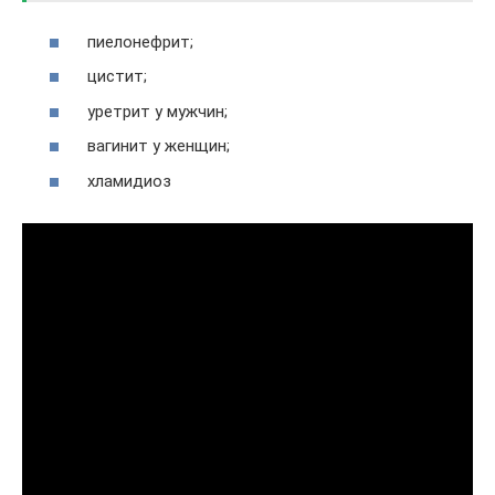
пиелонефрит;
цистит;
уретрит у мужчин;
вагинит у женщин;
хламидиоз