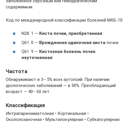
заполненное серозным или геморрагическим
содержимым.
Код по международной классификации болезней МКБ-10:
N28. 1 —
Киста почки, приобретенная
Q61. 0 —
Врожденная одиночная киста
почки
Q61. 9 —
Кистозная болезнь почек
неуточненная
Частота
Обнаруживают в 3– 5% всех аутопсий. При наличии
урологических заболеваний — в 50%. Преобладающий
возраст — 40– 60 лет.
Классификация
Интрапаренхиматозная • Кортикальная •
Окололоханочная • Мультилокулярная • Субкапсулярная.