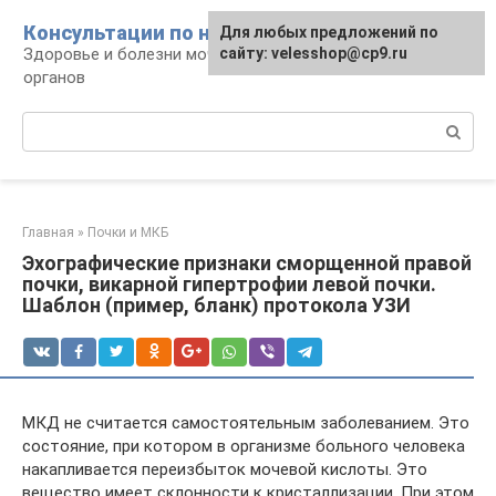
Перейти
Консультации по нефрологии
Для любых предложений по
к
Здоровье и болезни мочевыделительных
сайту: velesshop@cp9.ru
контенту
органов
Поиск:
Главная
»
Почки и МКБ
Эхографические признаки сморщенной правой
почки, викарной гипертрофии левой почки.
Шаблон (пример, бланк) протокола УЗИ
МКД не считается самостоятельным заболеванием. Это
состояние, при котором в организме больного человека
накапливается переизбыток мочевой кислоты. Это
вещество имеет склонности к кристаллизации. При этом