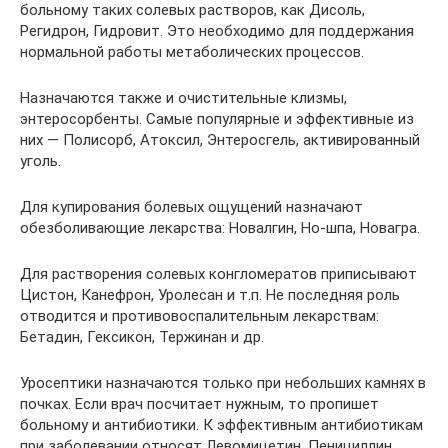
больному таких солевых растворов, как Дисоль,
Регидрон, Гидровит. Это необходимо для поддержания
нормальной работы метаболических процессов.
Назначаются также и очистительные клизмы,
энтеросорбенты. Самые популярные и эффективные из
них — Полисорб, Атоксил, Энтеросгель, активированный
уголь.
Для купирования болевых ощущений назначают
обезболивающие лекарства: Новалгин, Но-шпа, Новагра.
Для растворения солевых конгломератов приписывают
Цистон, Канефрон, Уролесан и т.п. Не последняя роль
отводится и противовоспалительным лекарствам:
Бетадин, Гексикон, Тержинан и др.
Уросептики назначаются только при небольших камнях в
почках. Если врач посчитает нужным, то пропишет
больному и антибиотики. К эффективным антибиотикам
при заболевании относят Левомицетин, Пенициллин,