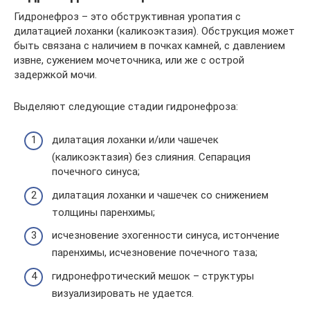
Гидронефроз – это обструктивная уропатия с
дилатацией лоханки (каликоэктазия). Обструкция может
быть связана с наличием в почках камней, с давлением
извне, сужением мочеточника, или же с острой
задержкой мочи.
Выделяют следующие стадии гидронефроза:
дилатация лоханки и/или чашечек
(каликоэктазия) без слияния. Сепарация
почечного синуса;
дилатация лоханки и чашечек со снижением
толщины паренхимы;
исчезновение эхогенности синуса, истончение
паренхимы, исчезновение почечного таза;
гидронефротический мешок – структуры
визуализировать не удается.