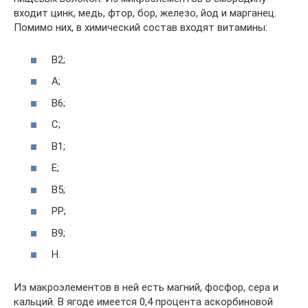
входит цинк, медь, фтор, бор, железо, йод и марганец.
Помимо них, в химический состав входят витамины:
В2;
А;
В6;
С;
В1;
Е;
В5;
РР;
В9;
Н.
Из макроэлементов в ней есть магний, фосфор, сера и
кальций. В ягоде имеется 0,4 процента аскорбиновой