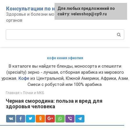
Перейти
Консультации по нефрологии
Для любых предложений по
к
Здоровье и болезни мочевыделительных
сайту: velesshop@cp9.ru
контенту
органов
Поиск:
кофе кения эфиопия
В каталоге вы найдете бленды, моносорта и спешелти
(specialty) зерно - лучшая, отборная арабика из мирового
урожая.
Кофе
из Центральной, Южной Америки, Африки, Азии.
Смеси с робустой или 100% арабика.
Главная
»
Почки и МКБ
Черная смородина: польза и вред для
здоровья человека