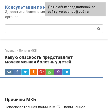
Перейти
Консультации по нефрологии
Для любых предложений по
к
Здоровье и болезни мочевыделительных
сайту: velesshop@cp9.ru
контенту
органов
Поиск:
Главная
»
Почки и МКБ
Какую опасность представляет
мочекаменная болезнь у детей
Причины МКБ
Непосредственная причина МКБ – повышенное