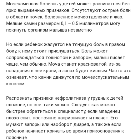
Мочекаменная болезнь у детей может развиваться без
ярко выраженных признаков. Отсутствуют острые боли
в области почек, болезненное мочеотделение и жар.
Мелкие камни размером 0,1 – 0,5 миллиметров могу
покинуть организм малыша незаметно
Но если ребенок жалуется на тянущую боль в правом
боку, к нему стоит прислушаться. Боль может
сопровождаться тошнотой и запором, малыш писает
чаще, чем обычно. Моча станет красноватой, из-за
попадания в нее крови, а запах будет кислым. Часто это
означает, что камни движутся по мочеиспускательным
каналам.
Распознать признаки нефролитиаза у грудных детей
сложнее, но все-таки можно. Следует как можно
быстрее обратиться к специалисту, если младенец
плохо спит, постоянно капризничает и плачет. Его
мучают запоры или наоборот диарея, а так же если
ребенок начинает кричать во время прикосновения к
пояснице.