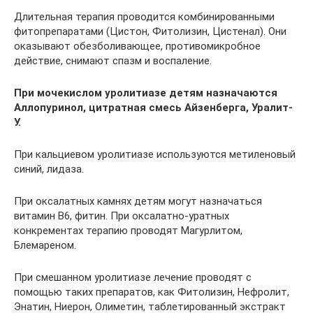
Длительная терапия проводится комбинированными
фитопрепаратами (Цистон, Фитолизин, Цистенал). Они
оказывают обезболивающее, противомикробное
действие, снимают спазм и воспаление.
При мочекислом уролитиазе детям назначаются
Аллопуринол, цитратная смесь Айзенберга, Уралит-
У.
При кальциевом уролитиазе используются метиленовый
синий, лидаза.
При оксалатных камнях детям могут назначаться
витамин В6, фитин. При оксалатно-уратных
конкрементах терапию проводят Магурлитом,
Блемареном.
При смешанном уролитиазе лечение проводят с
помощью таких препаратов, как Фитолизин, Нефролит,
Энатин, Ниерон, Олиметин, таблетированный экстракт