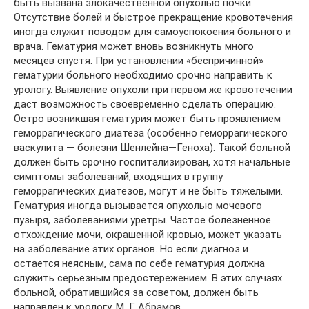
быть вызвана злокачественной опухолью почки.
Отсутствие болей и быстрое прекращение кровотечения
иногда служит поводом для самоуспокоения больного и
врача. Гематурия может вновь возникнуть много
месяцев спустя. При установлении «беспричинной»
гематурии больного необходимо срочно направить к
урологу. Выявление опухоли при первом же кровотечении
даст возможность своевременно сделать операцию.
Остро возникшая гематурия может быть проявлением
геморрагического диатеза (особенно геморрагического
васкулита — болезни Шенлейна—Геноха). Такой больной
должен быть срочно госпитализирован, хотя начальные
симптомы заболеваний, входящих в группу
геморрагических диатезов, могут и не быть тяжелыми.
Гематурия иногда вызывается опухолью мочевого
пузыря, заболеваниями уретры. Частое болезненное
отхождение мочи, окрашенной кровью, может указать
на заболевание этих органов. Но если диагноз и
остается неясным, сама по себе гематурия должна
служить серьезным предостережением. В этих случаях
больной, обратившийся за советом, должен быть
направлен к урологу. М. Г. Абрамов