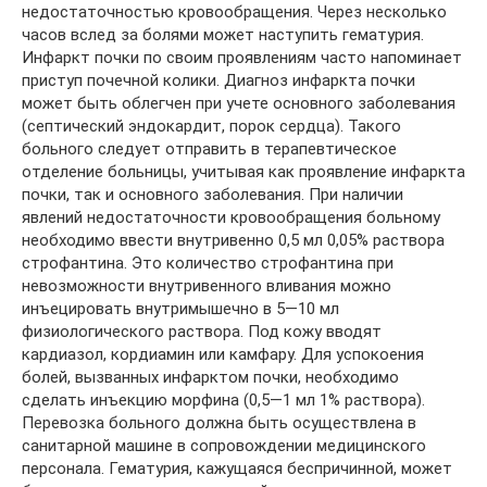
недостаточностью кровообращения. Через несколько
часов вслед за болями может наступить гематурия.
Инфаркт почки по своим проявлениям часто напоминает
приступ почечной колики. Диагноз инфаркта почки
может быть облегчен при учете основного заболевания
(септический эндокардит, порок сердца). Такого
больного следует отправить в терапевтическое
отделение больницы, учитывая как проявление инфаркта
почки, так и основного заболевания. При наличии
явлений недостаточности кровообращения больному
необходимо ввести внутривенно 0,5 мл 0,05% раствора
строфантина. Это количество строфантина при
невозможности внутривенного вливания можно
инъецировать внутримышечно в 5—10 мл
физиологического раствора. Под кожу вводят
кардиазол, кордиамин или камфару. Для успокоения
болей, вызванных инфарктом почки, необходимо
сделать инъекцию морфина (0,5—1 мл 1% раствора).
Перевозка больного должна быть осуществлена в
санитарной машине в сопровождении медицинского
персонала. Гематурия, кажущаяся беспричинной, может