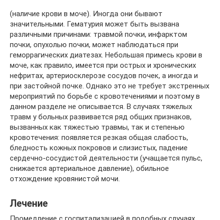
(наличие крови в моче). Иногда они бывают
значительными. Гематурия может быть вызвана
различными причинами: травмой почки, инфарктом
почки, опухолью почки, может наблюдаться при
геморрагических диатезах. Небольшая примесь крови в
моче, как правило, имеется при острых и хронических
нефритах, артериосклерозе сосудов почек, а иногда и
при застойной почке. Однако это не требует экстренных
мероприятий по борьбе с кровотечениями и поэтому в
данном разделе не описывается. В случаях тяжелых
травм у больных развивается ряд общих признаков,
вызванных как тяжестью травмы, так и степенью
кровотечения: появляется резкая общая слабость,
бледность кожных покровов и слизистых, падение
сердечно-сосудистой деятельности (учащается пульс,
снижается артериальное давление), обильное
отхождение кровянистой мочи.
Лечение
Промедление с госпитализацией в подобных случаях