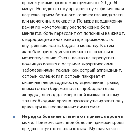
промежутками продолжающимися от 20 до 60
минут. Нередко этому предшествует физическая
нагрузка, прием большого количества жидкости
или мочегонных лекарств. По мере продвижения
камня по мочеточнику расположение боли
меняется, боль переходит от поясницы на живот,
с иррадиацией вниз живота, в промежность,
внутреннюю часть бедра, в мошонку. К этим
жалобам присоединяются частые позывы к
мочеиспусканию. Очень важно не перепутать
почечную колику с острыми хирургическими
заболеваниями, такими как острый аппендицит,
острый холецистит, острый панкреатит,
кишечная непроходимость, ущемленная грыжа,
внематочная беременность, прободная язва
желудка, двенадцатиперстной кишки, поэтому
так необходимо срочно проконсультироваться у
врача при вышеописанных симптомах.
Нередко больные отмечают примесь крови в
моче.
При мочекаменной болезни примеси крови
предшествует почечная колика. Мутная моча с