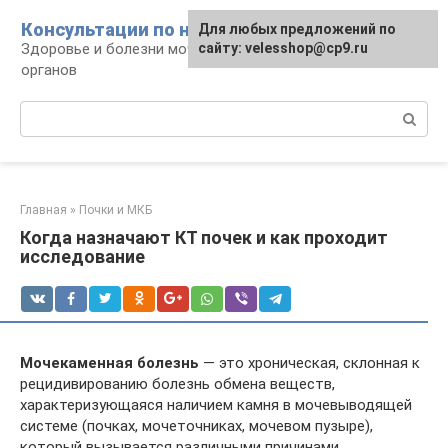
Перейти
Консультации по нефрологии
Для любых предложений по
к
Здоровье и болезни мочевыделительных
сайту: velesshop@cp9.ru
контенту
органов
Поиск:
Главная
»
Почки и МКБ
Когда назначают КТ почек и как проходит
исследование
Мочекаменная болезнь
— это хроническая, склонная к
рецидивированию болезнь обмена веществ,
характеризующаяся наличием камня в мочевыводящей
системе (почках, мочеточниках, мочевом пузыре),
который вызывается различными причинами.