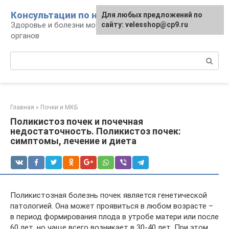
Перейти
Консультации по нефрологии
Для любых предложений по
к
Здоровье и болезни мочевыделительных
сайту: velesshop@cp9.ru
контенту
органов
Поиск:
Главная
»
Почки и МКБ
Поликистоз почек и почечная
недостаточность. Поликистоз почек:
симптомы, лечение и диета
Поликистозная болезнь почек является генетической
патологией. Она может проявиться в любом возрасте –
в период формирования плода в утробе матери или после
60 лет, но чаще всего возникает в 30-40 лет. При этом