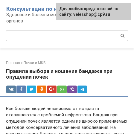
Перейти
Консультации по нефрологии
Для любых предложений по
к
Здоровье и болезни мочевыделительных
сайту: velesshop@cp9.ru
контенту
органов
Поиск:
Главная
»
Почки и МКБ
Правила выбора и ношения бандажа при
опущении почек
Все больше людей независимо от возраста
сталкиваются с проблемой нефроптоза. Бандаж при
опущении почек является одним из широко применяемых
методов консервативного лечения заболевания. На
ранних стадиях болезнь трудно диагностировать, хотя