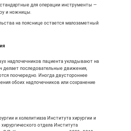
я стандартные для операции инструменты —
ру и ножницы.
ьства на пояснице остается малозаметный
ия
вух надпочечников пациента укладывают на
ач делает последовательные движения,
тся поочередно. Иногда двустороннее
ения обоих надпочечников или сохранение
рургии и холелитиаза Института хирургии и
и хирургического отдела Института