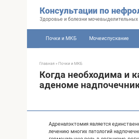
Перейти
Консультации по нефро
к
контенту
Здоровье и болезни мочевыделительных
Почки и МКБ
Мочеиспускание
Главная
»
Почки и МКБ
Когда необходима и к
аденоме надпочечни
Адреналэктомия является единствен
лечению многих патологий надпочеч
гормональную роль в организме, рег