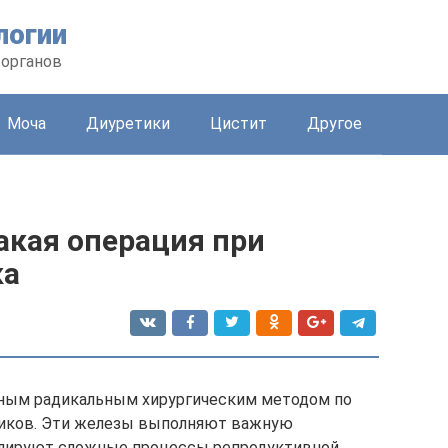
логии
 органов
Моча
Диуретики
Цистит
Другое
акая операция при
ка
ным радикальным хирургическим методом по
ников. Эти железы выполняют важную
улируют сложные процессы репродуктивной,