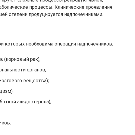
аболические процессы. Клинические проявления
ьшей степени продуцируется надпочечниками.
и которых необходима операция надпочечников:
в (корковый рак);
нальности органов;
мозгового вещества);
цизм);
боткой альдостерона);
иков.