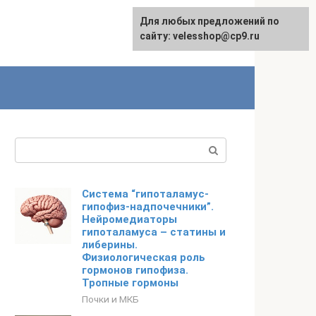
Для любых предложений по
сайту: velesshop@cp9.ru
Поиск:
Система “гипоталамус-
гипофиз-надпочечники”.
Нейромедиаторы
гипоталамуса – статины и
либерины.
Физиологическая роль
гормонов гипофиза.
Тропные гормоны
Почки и МКБ