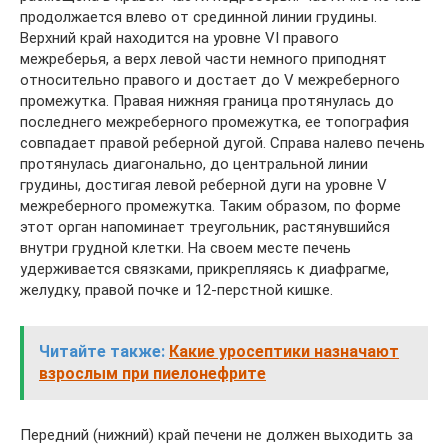
продолжается влево от срединной линии грудины.
Верхний край находится на уровне VI правого
межреберья, а верх левой части немного приподнят
относительно правого и достает до V межреберного
промежутка. Правая нижняя граница протянулась до
последнего межреберного промежутка, ее топография
совпадает правой реберной дугой. Справа налево печень
протянулась диагонально, до центральной линии
грудины, достигая левой реберной дуги на уровне V
межреберного промежутка. Таким образом, по форме
этот орган напоминает треугольник, растянувшийся
внутри грудной клетки. На своем месте печень
удерживается связками, прикрепляясь к диафрагме,
желудку, правой почке и 12-перстной кишке.
Читайте также:
Какие уросептики назначают
взрослым при пиелонефрите
Передний (нижний) край печени не должен выходить за