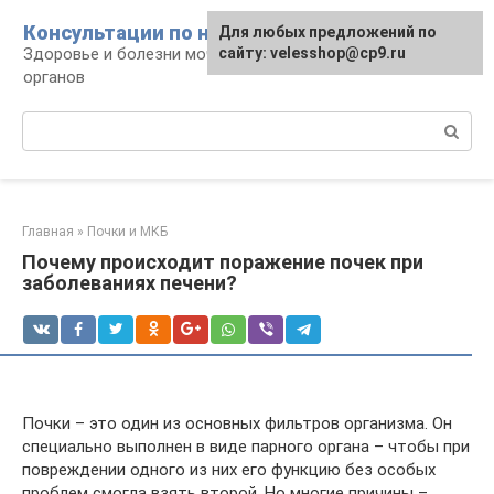
Перейти
Консультации по нефрологии
Для любых предложений по
к
Здоровье и болезни мочевыделительных
сайту: velesshop@cp9.ru
контенту
органов
Поиск:
Главная
»
Почки и МКБ
Почему происходит поражение почек при
заболеваниях печени?
Почки – это один из основных фильтров организма. Он
специально выполнен в виде парного органа – чтобы при
повреждении одного из них его функцию без особых
проблем смогла взять второй. Но многие причины –