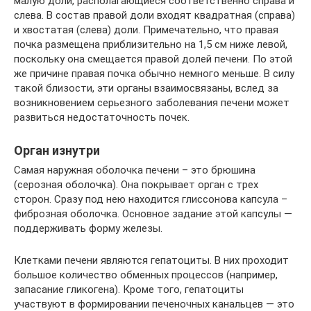
малую доли, располагающиеся соответственно справа и
слева. В состав правой доли входят квадратная (справа)
и хвостатая (слева) доли. Примечательно, что правая
почка размещена приблизительно на 1,5 см ниже левой,
поскольку она смещается правой долей печени. По этой
же причине правая почка обычно немного меньше. В силу
такой близости, эти органы взаимосвязаны, вслед за
возникновением серьезного заболевания печени может
развиться недостаточность почек.
Орган изнутри
Самая наружная оболочка печени – это брюшина
(серозная оболочка). Она покрывает орган с трех
сторон. Сразу под нею находится глиссонова капсула –
фиброзная оболочка. Основное задание этой капсулы —
поддерживать форму железы.
Клетками печени являются гепатоциты. В них проходит
большое количество обменных процессов (например,
запасание гликогена). Кроме того, гепатоциты
участвуют в формировании печеночных канальцев — это