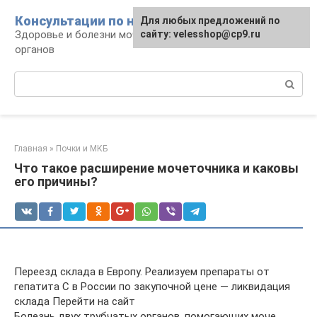
Перейти
Консультации по нефрологии
Для любых предложений по
к
Здоровье и болезни мочевыделительных
сайту: velesshop@cp9.ru
контенту
органов
Поиск:
Главная
»
Почки и МКБ
Что такое расширение мочеточника и каковы
его причины?
Переезд склада в Европу. Реализуем препараты от
гепатита С в России по закупочной цене — ликвидация
склада Перейти на сайт
Болезнь двух трубчатых органов, помогающих моче