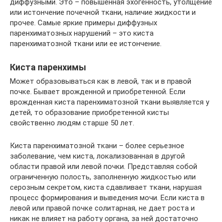
диффузными. Это – повышенная эхогенность, утолщение
или истончение почечной ткани, наличие жидкости и
прочее. Самые яркие примеры диффузных
паренхиматозных нарушений – это киста
паренхиматозной ткани или ее истончение.
Киста паренхимы
Может образовываться как в левой, так и в правой
почке. Бывает врожденной и приобретенной. Если
врожденная киста паренхиматозной ткани выявляется у
детей, то образование приобретенной кисты
свойственно людям старше 50 лет.
Киста паренхиматозной ткани – более серьезное
заболевание, чем киста, локализованная в другой
области правой или левой почки. Представляя собой
ограниченную полость, заполненную жидкостью или
серозным секретом, киста сдавливает ткани, нарушая
процесс формирования и выведения мочи. Если киста в
левой или правой почке солитарная, не дает роста и
никак не влияет на работу органа, за ней достаточно