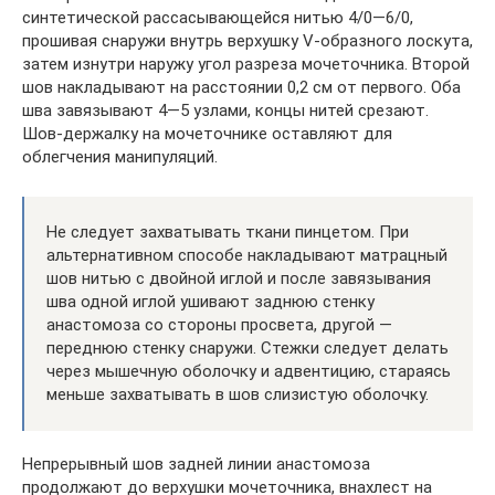
синтетической рассасывающейся нитью 4/0—6/0,
прошивая снаружи внутрь верхушку V-образного лоскута,
затем изнутри наружу угол разреза мочеточника. Второй
шов накладывают на расстоянии 0,2 см от первого. Оба
шва завязывают 4—5 узлами, концы нитей срезают.
Шов-держалку на мочеточнике оставляют для
облегчения манипуляций.
Не следует захватывать ткани пинцетом. При
альтернативном способе накладывают матрацный
шов нитью с двойной иглой и после завязывания
шва одной иглой ушивают заднюю стенку
анастомоза со стороны просвета, другой —
переднюю стенку снаружи. Стежки следует делать
через мышечную оболочку и адвентицию, стараясь
меньше захватывать в шов слизистую оболочку.
Непрерывный шов задней линии анастомоза
продолжают до верхушки мочеточника, внахлест на