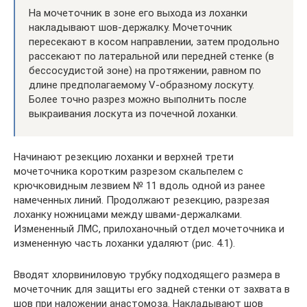
На мочеточник в зоне его выхода из лоханки
накладывают шов-держалку. Мочеточник
пересекают в косом направлении, затем продольно
рассекают по латеральной или передней стенке (в
бессосудистой зоне) на протяжении, равном по
длине предполагаемому V-образному лоскуту.
Более точно разрез можно выполнить после
выкраивания лоскута из почечной лоханки.
Начинают резекцию лоханки и верхней трети
мочеточника коротким разрезом скальпелем с
крючковидным лезвием № 11 вдоль одной из ранее
намеченных линий. Продолжают резекцию, разрезая
лоханку ножницами между швами-держалками.
Измененный ЛМС, прилоханочный отдел мочеточника и
измененную часть лоханки удаляют (рис. 4.1).
Вводят хлорвиниловую трубку подходящего размера в
мочеточник для защиты его задней стенки от захвата в
шов при наложении анастомоза. Накладывают шов