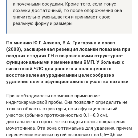
и почечными сосудами. Кроме того, если тонус
лоханки достаточный, то после опорожнения она
значительно уменьшается и принимает свою
реальную форму и размеры.
По мнению Ю.Г. Аляева, В.А. Григоряна и соавт.
(2008), расширенная резекция лоханки показана при
поздних стадиях ГН с выраженными структурно-
функциональными изменениями ВМП. У больных с
гигантской ЧЛС для раннего и полноценного
восстановления уродинамики целесообразно
удаление всего афункционального участка лоханки.
При необходимости возможно применение
индигокарминовой пробы. Она позволит определить не
только область стриктуры, но и афункциональный
участок (обычно протяженностью 0,1—0,3 см),
дистальнее которого четко видны волны сокращения
мочеточника. Эта зона оптимальна для удаления, причем
пересечение мочевых путей выполняют на 0,5—0,6 см