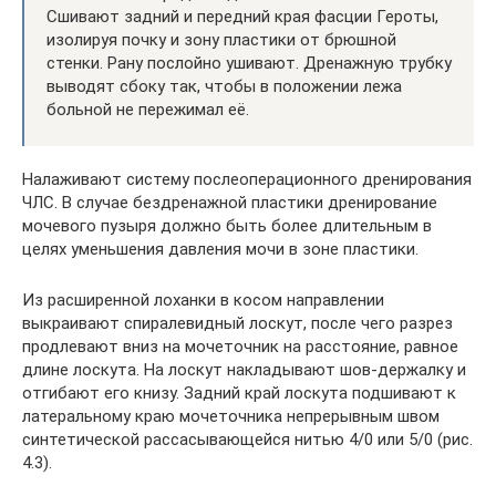
Сшивают задний и передний края фасции Героты,
изолируя почку и зону пластики от брюшной
стенки. Рану послойно ушивают. Дренажную трубку
выводят сбоку так, чтобы в положении лежа
больной не пережимал её.
Налаживают систему послеоперационного дренирования
ЧЛС. В случае бездренажной пластики дренирование
мочевого пузыря должно быть более длительным в
целях уменьшения давления мочи в зоне пластики.
Из расширенной лоханки в косом направлении
выкраивают спиралевидный лоскут, после чего разрез
продлевают вниз на мочеточник на расстояние, равное
длине лоскута. На лоскут накладывают шов-держалку и
отгибают его книзу. Задний край лоскута подшивают к
латеральному краю мочеточника непрерывным швом
синтетической рассасывающейся нитью 4/0 или 5/0 (рис.
4.3).