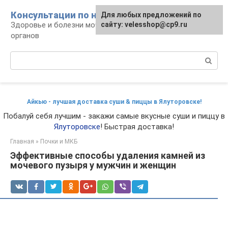
Перейти
Консультации по нефрологии
Для любых предложений по
к
Здоровье и болезни мочевыделительных
сайту: velesshop@cp9.ru
контенту
органов
Поиск:
Айкью - лучшая доставка суши & пиццы в Ялуторовске!
Побалуй себя лучшим - закажи самые вкусные суши и пиццу в
Ялуторовске
! Быстрая доставка!
Главная
»
Почки и МКБ
Эффективные способы удаления камней из
мочевого пузыря у мужчин и женщин