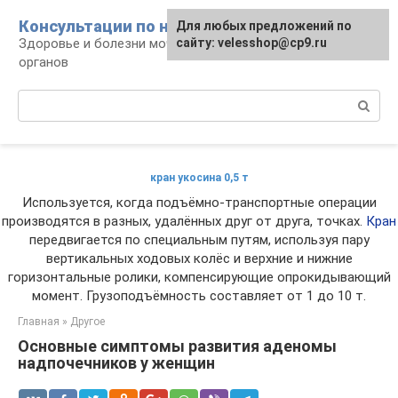
Перейти
Консультации по нефрологии
Для любых предложений по
к
Здоровье и болезни мочевыделительных
сайту: velesshop@cp9.ru
контенту
органов
Поиск:
кран укосина 0,5 т
Используется, когда подъёмно-транспортные операции
производятся в разных, удалённых друг от друга, точках.
Кран
передвигается по специальным путям, используя пару
вертикальных ходовых колёс и верхние и нижние
горизонтальные ролики, компенсирующие опрокидывающий
момент. Грузоподъёмность составляет от 1 до 10 т.
Главная
»
Другое
Основные симптомы развития аденомы
надпочечников у женщин