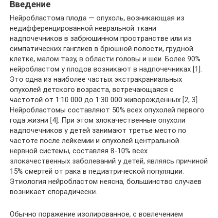
Введение
Нейробластома плода — опухоль, возникающая из
недифференцированной невральной ткани
надпочечников в забрюшинном пространстве или из
симпатических ганглиев в брюшной полости, грудной
клетке, малом тазу, в области головы и шеи. Более 90%
нейробластом у плодов возникают в надпочечниках [1].
Это одна из наиболее частых экстракраниальных
опухолей детского возраста, встречающаяся с
частотой от 1:10 000 до 1:30 000 живорожденных [2, 3].
Нейробластомы составляют 50% всех опухолей первого
года жизни [4]. При этом злокачественные опухоли
надпочечников у детей занимают третье место по
частоте после лейкемии и опухолей центральной
нервной системы, составляя 8-10% всех
злокачественных заболеваний у детей, являясь причиной
15% смертей от рака в педиатрической популяции.
Этиология нейробластом неясна, большинство случаев
возникает спорадически.
Обычно поражение изолированное, с вовлечением