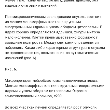
менее 1 мм. Ткань легких безвоздушная, дряблая, без
видимых очаговых изменений.
При микроскопическом исследовании опухоль состоит
из мелких мономорфных клеток с круглыми
гиперхромными ядрами и узким ободком цитоплазмы. В
ядрах хорошо определяются ядрышки, фигуры митоза
малочисленны. Клетки преимущественно формируют
солидные поля роста. Между клетками определяется
нейропиль. Какие-либо характерные структуры в опухоли
не прослеживаются, возможно, из-за аутолитических
изменений (рис. 6).
Рис. 6.
Микропрепарат нейробластомы надпочечника плода.
Мелкие мономорфные клетки с круглыми гиперхромными
ядрами и узким ободком цитоплазмы. Окраска
гематоксилином и эозином, x200.
Во всех участках печени определяется рост опухоли,