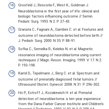
Grosfeld J., Rescorla F., West K., Goldman J.
Neuroblastoma in the first year of life: clinical and
biologic factors influencing outcome // Semin.
Pediatr. Surg. 1993. N 2. P. 37-43.
Granata C., Fagnani A., Gambini C. et al. Features and
outcome of neuroblastoma detected before birth //
J. Pediatr. Surg. 2000. N 35. P. 88-91.
Sofka C., Semelka R., Kelekis N. et al. Magnetic
resonance imaging of neuroblastoma using current
techniques // Magn. Reson. Imaging. 1999. V. 17. N 2.
P. 193-198.
Kamil D., Tepelmann J., Berg C. et al. Spectrum and
outcome of prenatally diagnosed fetal tumors //
Ultrasound Obstet. Gynecol. 2008. N 31. P. 296-302.
Ho P., Estroff J., Kozakewich H. et al. Prenatal
detection of neuroblastoma: a ten-year experience
from the Dana-Farber Cancer Institute and Children’s
Hospital // Pediatrics. 1993. V. 92. N 3. P. 358-64.