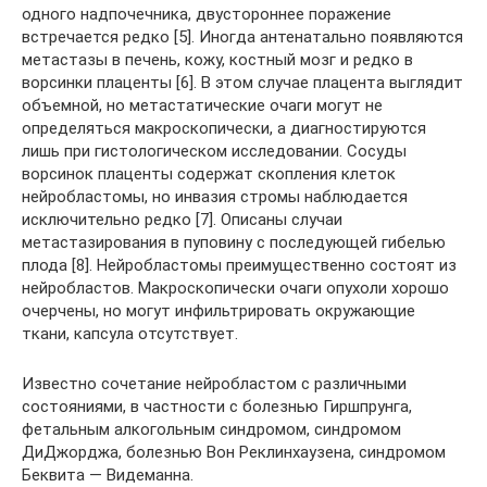
одного надпочечника, двустороннее поражение
встречается редко [5]. Иногда антенатально появляются
метастазы в печень, кожу, костный мозг и редко в
ворсинки плаценты [6]. В этом случае плацента выглядит
объемной, но метастатические очаги могут не
определяться макроскопически, а диагностируются
лишь при гистологическом исследовании. Сосуды
ворсинок плаценты содержат скопления клеток
нейробластомы, но инвазия стромы наблюдается
исключительно редко [7]. Описаны случаи
метастазирования в пуповину с последующей гибелью
плода [8]. Нейробластомы преимущественно состоят из
нейробластов. Макроскопически очаги опухоли хорошо
очерчены, но могут инфильтрировать окружающие
ткани, капсула отсутствует.
Известно сочетание нейробластом с различными
состояниями, в частности с болезнью Гиршпрунга,
фетальным алкогольным синдромом, синдромом
ДиДжорджа, болезнью Вон Реклинхаузена, синдромом
Беквита — Видеманна.