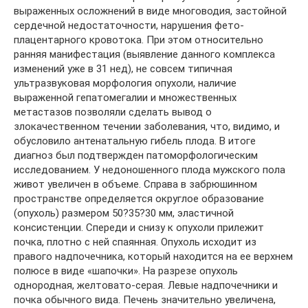
выраженных осложнений в виде многоводия, застойной
сердечной недостаточности, нарушения фето-
плацентарного кровотока. При этом относительно
ранняя манифестация (выявление данного комплекса
изменений уже в 31 нед), не совсем типичная
ультразвуковая морфология опухоли, наличие
выраженной гепатомегалии и множественных
метастазов позволяли сделать вывод о
злокачественном течении заболевания, что, видимо, и
обусловило антенатальную гибель плода. В итоге
диагноз был подтвержден патоморфологическим
исследованием. У недоношенного плода мужского пола
живот увеличен в объеме. Справа в забрюшинном
пространстве определяется округлое образование
(опухоль) размером 50?35?30 мм, эластичной
консистенции. Спереди и снизу к опухоли прилежит
почка, плотно с ней спаянная. Опухоль исходит из
правого надпочечника, который находится на ее верхнем
полюсе в виде «шапочки». На разрезе опухоль
однородная, желтовато-серая. Левые надпочечники и
почка обычного вида. Печень значительно увеличена,