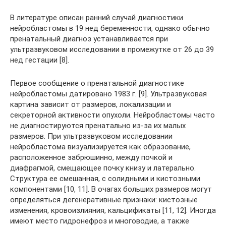
В литературе описан ранний случай диагностики
нейробластомы в 19 нед беременности, однако обычно
пренатальный диагноз устанавливается при
ультразвуковом исследовании в промежутке от 26 до 39
нед гестации [8].
Первое сообщение о пренатальной диагностике
нейробластомы датировано 1983 г. [9]. Ультразвуковая
картина зависит от размеров, локализации и
секреторной активности опухоли. Нейробластомы часто
не диагностируются пренатально из-за их малых
размеров. При ультразвуковом исследовании
нейробластома визуализируется как образование,
расположенное забрюшинно, между почкой и
диафрагмой, смещающее почку книзу и латерально.
Структура ее смешанная, с солидными и кистозными
компонентами [10, 11]. В очагах больших размеров могут
определяться дегенеративные признаки: кистозные
изменения, кровоизлияния, кальцификаты [11, 12]. Иногда
имеют место гидронефроз и многоводие, а также