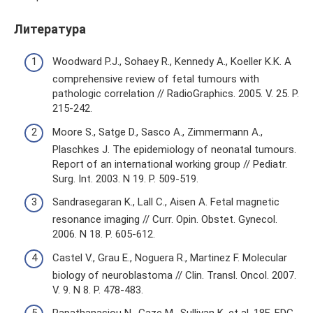
Литература
Woodward P.J., Sohaey R., Kennedy A., Koeller K.K. A
comprehensive review of fetal tumours with
pathologic correlation // RadioGraphics. 2005. V. 25. P.
215-242.
Moore S., Satge D., Sasco A., Zimmermann A.,
Plaschkes J. The epidemiology of neonatal tumours.
Report of an international working group // Pediatr.
Surg. Int. 2003. N 19. P. 509-519.
Sandrasegaran K., Lall C., Aisen A. Fetal magnetic
resonance imaging // Curr. Opin. Obstet. Gynecol.
2006. N 18. P. 605-612.
Castel V., Grau E., Noguera R., Martinez F. Molecular
biology of neuroblastoma // Clin. Transl. Oncol. 2007.
V. 9. N 8. P. 478-483.