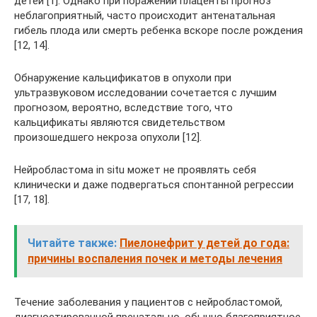
детей [1]. Однако при поражении плаценты прогноз
неблагоприятный, часто происходит антенатальная
гибель плода или смерть ребенка вскоре после рождения
[12, 14].
Обнаружение кальцификатов в опухоли при
ультразвуковом исследовании сочетается с лучшим
прогнозом, вероятно, вследствие того, что
кальцификаты являются свидетельством
произошедшего некроза опухоли [12].
Нейробластома in situ может не проявлять себя
клинически и даже подвергаться спонтанной регрессии
[17, 18].
Читайте также:
Пиелонефрит у детей до года:
причины воспаления почек и методы лечения
Течение заболевания у пациентов с нейробластомой,
диагностированной пренатально, обычно благоприятное,