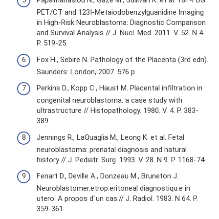
Papathanasiou N., Gaze M., Sullivan K. et al. 18F-FDG
PET/CT and 123I-Metaiodobenzylguanidine Imaging
in High-Risk Neuroblastoma: Diagnostic Comparison
and Survival Analysis // J. Nucl. Med. 2011. V. 52. N 4.
P. 519-25.
Fox H., Sebire N. Pathology of the Placenta (3rd edn).
Saunders: London, 2007. 576 p.
Perkins D., Kopp C., Haust M. Placental infiltration in
congenital neuroblastoma: a case study with
ultrastructure // Histopathology. 1980. V. 4. P. 383-
389.
Jennings R., LaQuaglia M., Leong K. et al. Fetal
neuroblastoma: prenatal diagnosis and natural
history // J. Pediatr. Surg. 1993. V. 28. N 9. P. 1168-74.
Fenart D., Deville A., Donzeau M., Bruneton J.
Neuroblastomer.etrop.eritoneal diagnostiqu.e in
utero. A propos d`un cas.// J. Radiol. 1983. N 64. P.
359-361.