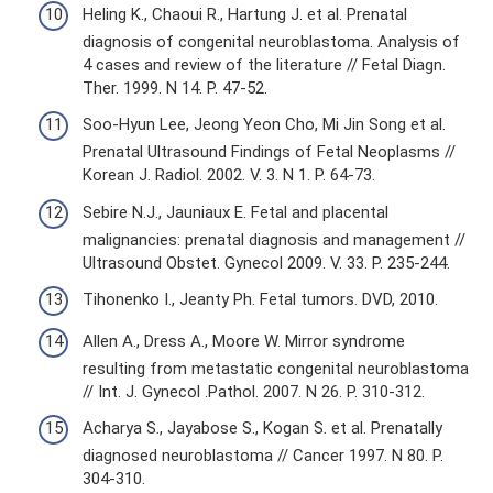
Heling K., Chaoui R., Hartung J. et al. Prenatal
diagnosis of congenital neuroblastoma. Analysis of
4 cases and review of the literature // Fetal Diagn.
Ther. 1999. N 14. P. 47-52.
Soo-Hyun Lee, Jeong Yeon Cho, Mi Jin Song et al.
Prenatal Ultrasound Findings of Fetal Neoplasms //
Korean J. Radiol. 2002. V. 3. N 1. P. 64-73.
Sebire N.J., Jauniaux E. Fetal and placental
malignancies: prenatal diagnosis and management //
Ultrasound Obstet. Gynecol 2009. V. 33. P. 235-244.
Tihonenko I., Jeanty Ph. Fetal tumors. DVD, 2010.
Allen A., Dress A., Moore W. Mirror syndrome
resulting from metastatic congenital neuroblastoma
// Int. J. Gynecol .Pathol. 2007. N 26. P. 310-312.
Acharya S., Jayabose S., Kogan S. et al. Prenatally
diagnosed neuroblastoma // Cancer 1997. N 80. P.
304-310.