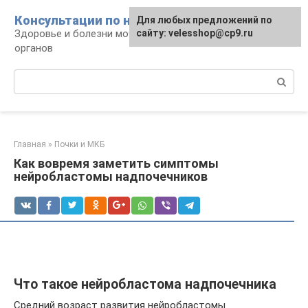
Перейти
Консультации по нефрологии
Для любых предложений по
к
Здоровье и болезни мочевыделительных
сайту: velesshop@cp9.ru
контенту
органов
Поиск:
Главная
»
Почки и МКБ
Как вовремя заметить симптомы
нейробластомы надпочечников
Что такое нейробластома надпочечника
Средний возраст развития нейробластомы