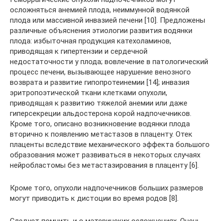
осложняться анемией плода, неиммунной водянкой
плода или массивной инвазией печени [10]. Предложены
различные объяснения этиологии развития водянки
плода: избыточная продукция катехоламинов,
приводящая к гипертензии и сердечной
недостаточности у плода; вовлечение в патологический
процесс печени, вызывающее нарушение венозного
возврата и развитие гипопротеинемии [14]; инвазия
эритропоэтической ткани клетками опухоли,
приводящая к развитию тяжелой анемии или даже
гиперсекреции альдостерона корой надпочечников.
Кроме того, описано возникновение водянки плода
вторично к появлению метастазов в плаценту. Отек
плаценты вследствие механического эффекта большого
образования может развиваться в некоторых случаях
нейробластомы без метастазирования в плаценту [6].
Кроме того, опухоли надпочечников больших размеров
могут приводить к дистоции во время родов [8].
Следует помнить и о материнских осложнениях. Очень