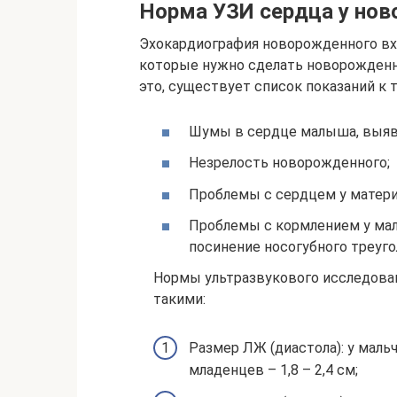
Норма УЗИ сердца у но
Эхокардиография новорожденного вх
которые нужно сделать новорожденн
это, существует список показаний к 
Шумы в сердце малыша, выявл
Незрелость новорожденного;
Проблемы с сердцем у матери 
Проблемы с кормлением у малы
посинение носогубного треуго
Нормы ультразвукового исследован
такими:
Размер ЛЖ (диастола): у мальч
младенцев – 1,8 – 2,4 см;