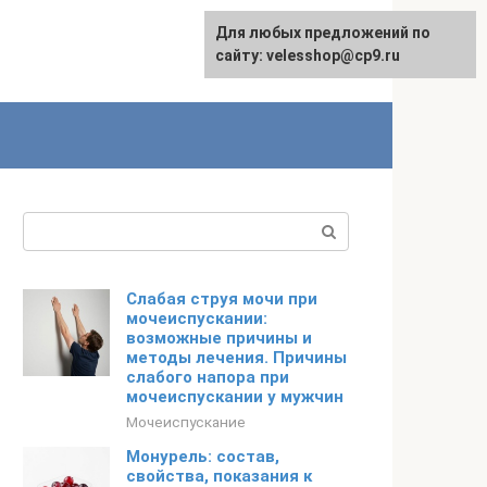
Для любых предложений по
сайту: velesshop@cp9.ru
Поиск:
Слабая струя мочи при
мочеиспускании:
возможные причины и
методы лечения. Причины
слабого напора при
мочеиспускании у мужчин
Мочеиспускание
Монурель: состав,
свойства, показания к