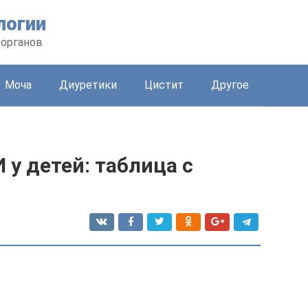
логии
 органов
Моча
Диуретики
Цистит
Другое
 у детей: таблица с