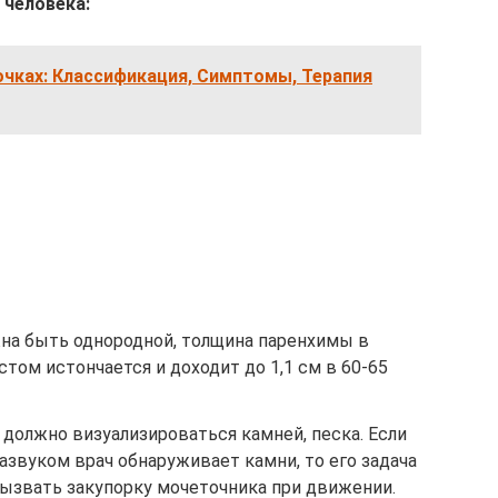
 человека:
очках: Классификация, Симптомы, Терапия
жна быть однородной, толщина паренхимы в
астом истончается и доходит до 1,1 см в 60-65
е должно визуализироваться камней, песка. Если
азвуком врач обнаруживает камни, то его задача
вызвать закупорку мочеточника при движении.