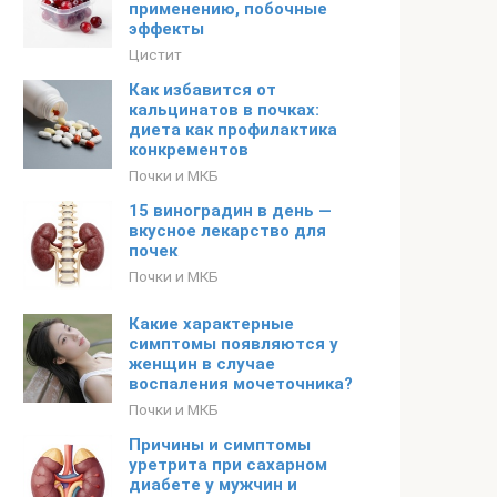
применению, побочные
эффекты
Цистит
Как избавится от
кальцинатов в почках:
диета как профилактика
конкрементов
Почки и МКБ
15 виноградин в день —
вкусное лекарство для
почек
Почки и МКБ
Какие характерные
симптомы появляются у
женщин в случае
воспаления мочеточника?
Почки и МКБ
Причины и симптомы
уретрита при сахарном
диабете у мужчин и