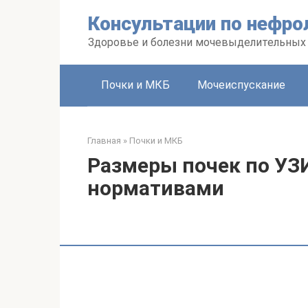
Перейти
Консультации по нефро
к
контенту
Здоровье и болезни мочевыделительных
Почки и МКБ
Мочеиспускание
Главная
»
Почки и МКБ
Размеры почек по УЗИ
нормативами