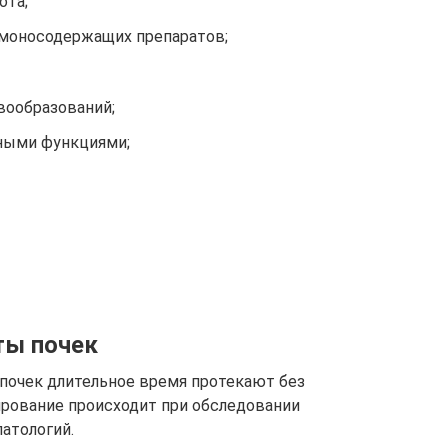
ота;
моносодержащих препаратов;
вообразований;
ными функциями;
ты почек
очек длительное время протекают без
ирование происходит при обследовании
патологий.