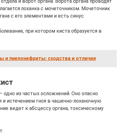
отдела и ворот органа. Ворота органа проводят
олагается лоханка с мочеточником. Мочеточник
ана с его элементами и есть синус.
болевание, при котором киста образуется в
ы и пиелонефриты: сходства и отличия
кист
 одно из частых осложнений. Оно опасно
 и истечением гноя в чашечно-лоханочную
ение ведет к абсцессу органа, токсическому
т: