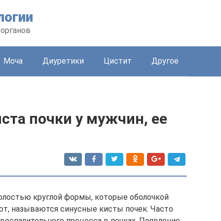
логии
 органов
Моча
Диуретики
Цистит
Другое
иста почки у мужчин, ее
олостью круглой формы, которые оболочкой
ают, называются синусные кисты почек. Часто
воспалительного процесса в почках. Появление