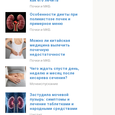
как его лечить
Почки и МКБ
Особенности диеты при
поликистозе почек и
примерное меню
Почки и МКБ
Можно ли китайская
медицина вылечить
почечную
недостаточности
Почки и МКБ
Чего ждать спустя день,
неделю и месяц после
кесарева сечения?
Мочеиспускание
Застудила мочевой
пузырь: симптомы и
лечение таблетками и
народными средствами
Цистит