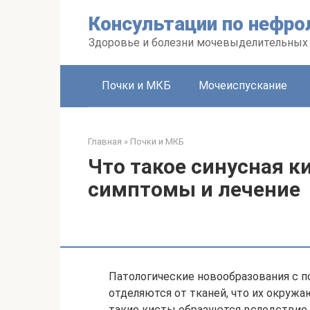
Перейти
Консультации по нефро
к
контенту
Здоровье и болезни мочевыделительных
Почки и МКБ
Мочеиспускание
Главная
»
Почки и МКБ
Что такое синусная к
симптомы и лечение
Патологические новообразования с п
отделяются от тканей, что их окруж
такие кисты образуются вследствие 